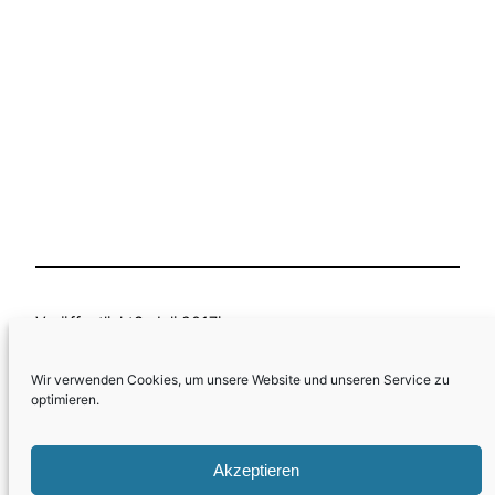
Veröffentlicht
3. Juli 2017
in
Aktuell
, 
Behandlungen
, 
Borreliose
, 
Zecken
Wir verwenden Cookies, um unsere Website und unseren Service zu
optimieren.
von
M.Foerster
Schlagwörter:
Akzeptieren